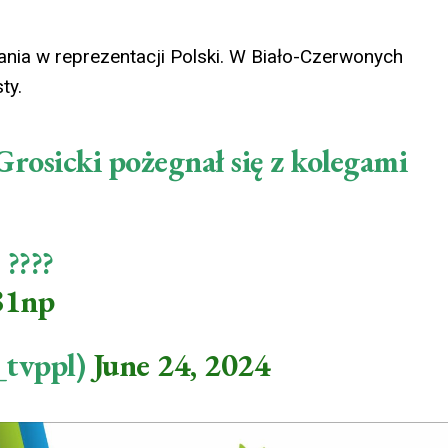
kania w reprezentacji Polski. W Biało-Czerwonych
ty.
rosicki pożegnał się z kolegami
 ????
81np
tvppl)
June 24, 2024