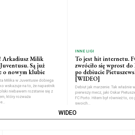
INNE LIGI
! Arkadiusz Milik
To jest hit internetu. 
 Juventusu. Są już
zwróciło się wprost do
e o nowym klubie
po debiucie Pietuszews
[WIDEO]
a Milika w Juventusie dobiega
o wskazuje na to, że napastnik
Debiut jak marzenie. Tak właśnie 
Polski niebawem rozstanie się z
pierwszy mecz, jaki Oskar Pietusz
em, który rozważa
FC Porto. Hitem był również to, c
...
swoich...
WIDEO