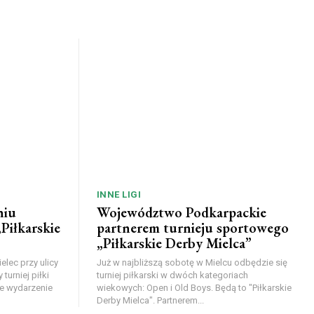
INNE LIGI
niu
Województwo Podkarpackie
Piłkarskie
partnerem turnieju sportowego
„Piłkarskie Derby Mielca”
lec przy ulicy
Już w najbliższą sobotę w Mielcu odbędzie się
urniej piłki
turniej piłkarski w dwóch kategoriach
e wydarzenie
wiekowych: Open i Old Boys. Będą to "Piłkarskie
Derby Mielca". Partnerem...