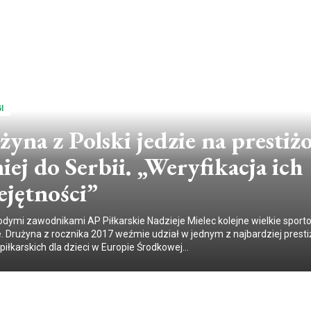
I
yna z Polski jedzie na presti
iej do Serbii. „Weryfikacja ich
ejętności”
dymi zawodnikami AP Piłkarskie Nadzieje Mielec kolejne wielkie spor
 Drużyna z rocznika 2017 weźmie udział w jednym z najbardziej prest
piłkarskich dla dzieci w Europie Środkowej...