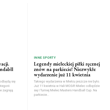
INNE SPORTY
acji.
Legendy mieleckiej piłki ręcznej
ndabll
znów na parkiecie! Niezwykłe
wydarzenie już 11 kwietnia
 odbędą się
Takiego wydarzenia w Mielcu jeszcze nie było.
tegorii
Już 11 kwietnia w Hali MOSiR Mielec odbędzie
e zagrają
się I Turniej Mielec Masters Handball Cup. Na
parkiecie...