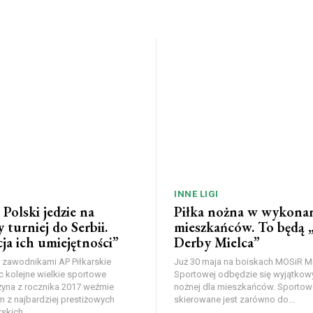
INNE LIGI
Polski jedzie na
Piłka nożna w wykona
 turniej do Serbii.
mieszkańców. To będą „
ja ich umiejętności”
Derby Mielca”
 zawodnikami AP Piłkarskie
Już 30 maja na boiskach MOSiR Mie
c kolejne wielkie sportowe
Sportowej odbędzie się wyjątkowy t
yna z rocznika 2017 weźmie
nożnej dla mieszkańców. Sportow
m z najbardziej prestiżowych
skierowane jest zarówno do...
skich...