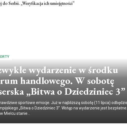
j do Serbii. „Weryfikacja ich umiejętności”
PORTY
zwykłe wydarzenie w środku
trum handlowego. W sobotę
erska „Bitwa o Dziedziniec 3”
rawdziwe sportowe emocje. Już w najbliższą sobotę (11 lipca) odbędzie
mpijskiego „Bitwa o Dziedziniec 3”. Wstęp na wydarzenie jest bezpłatne
w Mielcu stanie...