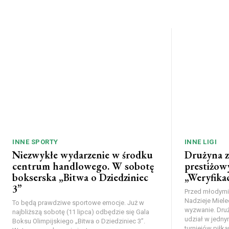
INNE SPORTY
INNE LIGI
Niezwykłe wydarzenie w środku
Drużyna z 
centrum handlowego. W sobotę
prestiżowy
bokserska „Bitwa o Dziedziniec
„Weryfikac
3”
Przed młodymi
Nadzieje Miele
To będą prawdziwe sportowe emocje. Już w
wyzwanie. Druż
najbliższą sobotę (11 lipca) odbędzie się Gala
udział w jedny
Boksu Olimpijskiego „Bitwa o Dziedziniec 3”.
turniejów piłkar