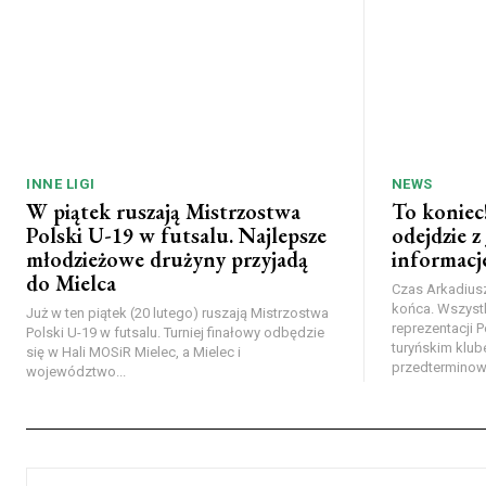
INNE LIGI
NEWS
W piątek ruszają Mistrzostwa
To koniec
Polski U-19 w futsalu. Najlepsze
odejdzie z
młodzieżowe drużyny przyjadą
informacj
do Mielca
Czas Arkadiusz
końca. Wszystk
Już w ten piątek (20 lutego) ruszają Mistrzostwa
reprezentacji 
Polski U-19 w futsalu. Turniej finałowy odbędzie
turyńskim klub
się w Hali MOSiR Mielec, a Mielec i
przedterminowe
województwo...