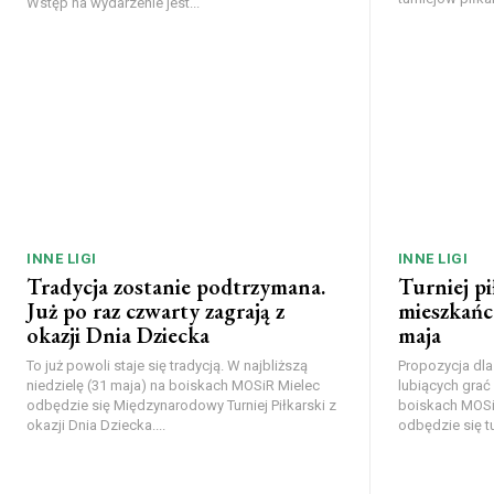
Wstęp na wydarzenie jest...
INNE LIGI
INNE LIGI
Tradycja zostanie podtrzymana.
Turniej pi
Już po raz czwarty zagrają z
mieszkańcó
okazji Dnia Dziecka
maja
To już powoli staje się tradycją. W najbliższą
Propozycja dl
niedzielę (31 maja) na boiskach MOSiR Mielec
lubiących grać
odbędzie się Międzynarodowy Turniej Piłkarski z
boiskach MOSiR
okazji Dnia Dziecka....
odbędzie się tur