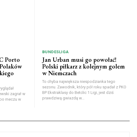
BUNDESLIGA
FC Porto
Jan Urban musi go powołać!
 Polaków
Polski piłkarz z kolejnym golem
kiego
w Niemczach
To chyba największa niespodzianka tego
sezonu. Zawodnik, który pół roku spadał z PKO
wyglądał
BP Ekstraklasy do Betclic 1 Ligi, jest dziś
ewski zagrał w
prawdziwą gwiazdą w...
o po meczu w