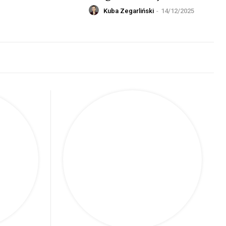
Kuba Zegarliński
-
14/12/2025
cja
Transfery