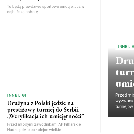
To będą prawdziwe sportowe emocje. Już w
najbliższą sobotę...
INNE LIG
Druż
turn
umi
Przed mło
INNE LIGI
wyzwanie.
Drużyna z Polski jedzie na
turniejów 
prestiżowy turniej do Serbii.
„Weryfikacja ich umiejętności”
Przed młodymi zawodnikami AP Piłkarskie
Nadzieje Mielec kolejne wielkie...