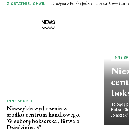
Drużyna z Polski jedzie na prestiżowy turnie
Z OSTATNIEJ CHWILI
NEWS
INNE S
Nie
cen
boks
INNE SPORTY
To będą p
Niezwykłe wydarzenie w
Boksu Oli
środku centrum handlowego.
„blaszak” 
W sobotę bokserska „Bitwa o
Dziedziniec 3”