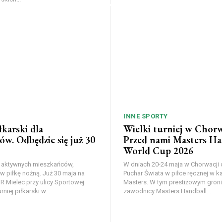
INNE SPORTY
łkarski dla
Wielki turniej w Chorw
w. Odbędzie się już 30
Przed nami Masters Ha
World Cup 2026
a aktywnych mieszkańców,
W dniach 20-24 maja w Chorwacji
 w piłkę nożną. Już 30 maja na
Puchar Świata w piłce ręcznej w ka
 Mielec przy ulicy Sportowej
Masters. W tym prestiżowym groni
niej piłkarski w...
zawodnicy Masters Handball...