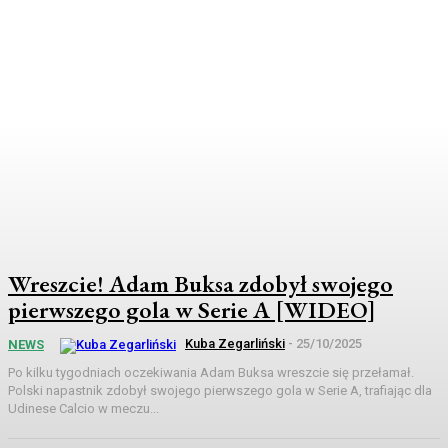
Wreszcie! Adam Buksa zdobył swojego
pierwszego gola w Serie A [WIDEO]
Kuba Zegarliński
-
25/10/2025
NEWS
Po kilku tygodniach oczekiwania Adam Buksa wreszcie się przełamał.
Polski napastnik zdobył swojego pierwszego gola w Serie A, trafiając dla
Udinese Calcio w meczu...