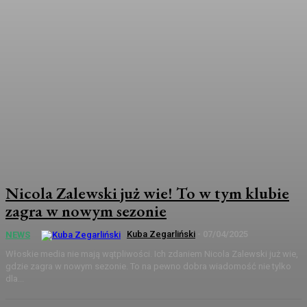
Nicola Zalewski już wie! To w tym klubie
zagra w nowym sezonie
Kuba Zegarliński
-
07/04/2025
NEWS
Włoskie media nie mają wątpliwości. Ich zdaniem Nicola Zalewski już wie,
gdzie zagra w nowym sezonie. To na pewno dobra wiadomość nie tylko
dla...