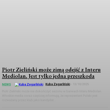
Piotr Zieliński może zimą odejść z Interu
Mediolan. Jest tylko jedna przeszkoda
Kuba Zegarliński
-
13/10/2025
NEWS
Piotr Zieliński może nie dokończyć sezonu w barwach Interu Mediolan.
Włoskie media coraz częściej informują, że reprezentant Polski jest
rozważany przez klub jako kandydat...