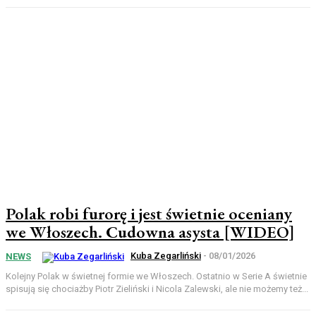
Polak robi furorę i jest świetnie oceniany
we Włoszech. Cudowna asysta [WIDEO]
Kuba Zegarliński
-
08/01/2026
NEWS
Kolejny Polak w świetnej formie we Włoszech. Ostatnio w Serie A świetnie
spisują się chociażby Piotr Zieliński i Nicola Zalewski, ale nie możemy też...