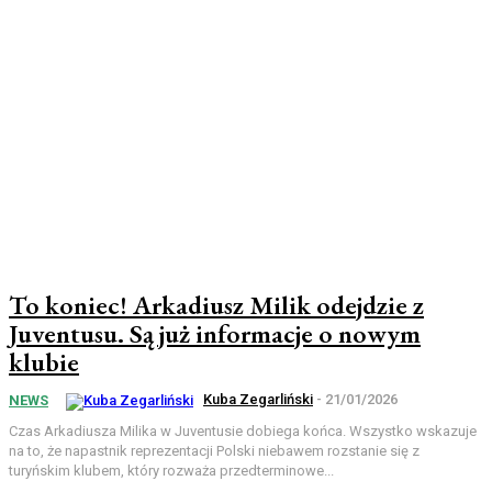
To koniec! Arkadiusz Milik odejdzie z
Juventusu. Są już informacje o nowym
klubie
Kuba Zegarliński
-
21/01/2026
NEWS
Czas Arkadiusza Milika w Juventusie dobiega końca. Wszystko wskazuje
na to, że napastnik reprezentacji Polski niebawem rozstanie się z
turyńskim klubem, który rozważa przedterminowe...