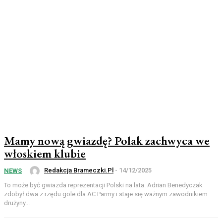
Mamy nową gwiazdę? Polak zachwyca we
włoskiem klubie
Redakcja Brameczki.pl
-
14/12/2025
NEWS
To może być gwiazda reprezentacji Polski na lata. Adrian Benedyczak
zdobył dwa z rzędu gole dla AC Parmy i staje się ważnym zawodnikiem
drużyny...