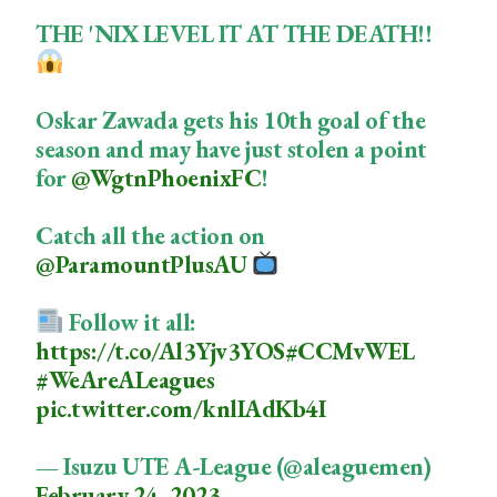
THE 'NIX LEVEL IT AT THE DEATH!!
Oskar Zawada gets his 10th goal of the
season and may have just stolen a point
for
@WgtnPhoenixFC
!
Catch all the action on
@ParamountPlusAU
Follow it all:
https://t.co/Al3Yjv3YOS
#CCMvWEL
#WeAreALeagues
pic.twitter.com/knlIAdKb4I
— Isuzu UTE A-League (@aleaguemen)
February 24, 2023