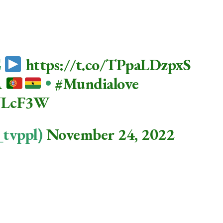

https://t.co/TPpaLDzpxS
A
•
#Mundialove
WLcF3W
tvppl)
November 24, 2022