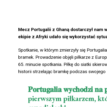
Mecz Portugalii z Ghaną dostarczył nam wi
ekipie z Afryki udało się wykorzystać sytu
Spotkanie, w którym zmierzyły się Portugalia
bramek. Prowadzenie objęli piłkarze z Europ
65. minucie spotkania. Piłkę do siatki skier
historii strzelając bramkę podczas swojego 
𝐏𝐨𝐫𝐭𝐮𝐠𝐚𝐥𝐢𝐚 𝐰𝐲𝐜𝐡𝐨𝐝𝐳𝐢 
pierwszym piłkarzem, któr