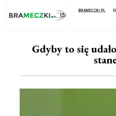
BRAMECZKI.PL
E
Gdyby to się udało
stan