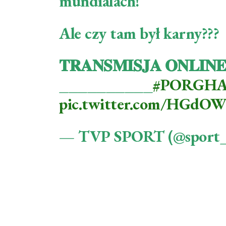
mundialach!
Ale czy tam był karny???
𝐓𝐑𝐀𝐍𝐒𝐌𝐈𝐒𝐉𝐀 𝐎𝐍𝐋𝐈𝐍
__________
#PORGH
pic.twitter.com/HGdO
— TVP SPORT (@sport_