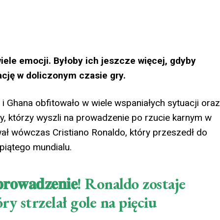
ele emocji. Byłoby ich jeszcze więcej, gdyby
ację w doliczonym czasie gry.
 i Ghana obfitowało w wiele wspaniałych sytuacji oraz
y, którzy wyszli na prowadzenie po rzucie karnym w
ował wówczas Cristiano Ronaldo, który przeszedł do
piątego mundialu.
𝐧𝐚 𝐩𝐫𝐨𝐰𝐚𝐝𝐳𝐞𝐧𝐢𝐞! Ronaldo zostaje
y strzelał gole na pięciu