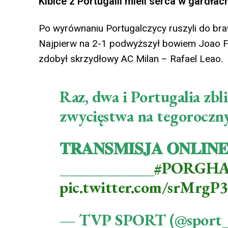
Kibice z Portugalii mieli serca w gardła
Po wyrównaniu Portugalczycy ruszyli do braw
Najpierw na 2-1 podwyższył bowiem Joao Feli
zdobył skrzydłowy AC Milan – Rafael Leao.
Raz, dwa i Portugalia zbl
zwycięstwa na tegorocz
𝐓𝐑𝐀𝐍𝐒𝐌𝐈𝐒𝐉𝐀 𝐎𝐍𝐋𝐈𝐍
__________
#PORGH
pic.twitter.com/srMrg
— TVP SPORT (@sport_