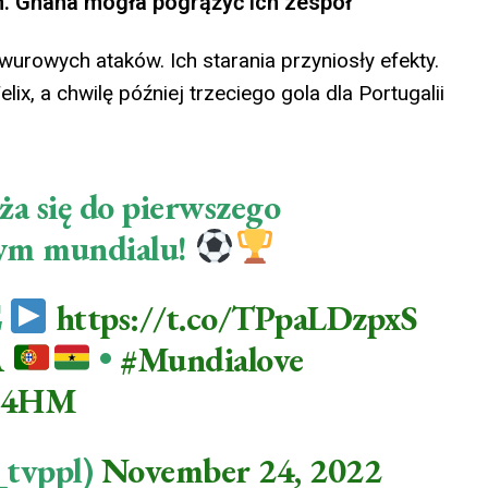
ch. Ghana mogła pogrążyć ich zespół
urowych ataków. Ich starania przyniosły efekty.
x, a chwilę później trzeciego gola dla Portugalii
iża się do pierwszego
nym mundialu!

https://t.co/TPpaLDzpxS
A
•
#Mundialove
P34HM
tvppl)
November 24, 2022