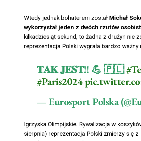
Wtedy jednak bohaterem został
Michał Sok
wykorzystał jeden z dwóch rzutów osobist
kilkadziesiąt sekund, to żadna z drużyn nie 
reprezentacja Polski wygrała bardzo ważny
𝐓𝐀𝐊 𝐉𝐄𝐒𝐓‼️ 💪 🇵🇱
#T
#Paris2024
pic.twitter
— Eurosport Polska (@E
Igrzyska Olimpijskie. Rywalizacja w koszykó
sierpnia) reprezentacja Polski zmierzy się 