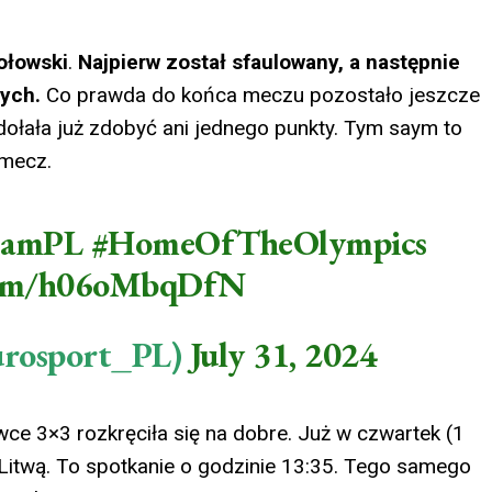
ołowski
.
Najpierw został sfaulowany, a następnie
ych.
Co prawda do końca meczu pozostało jeszcze
zdołała już zdobyć ani jednego punkty. Tym saym to
 mecz.
eamPL
#HomeOfTheOlympics
.com/h06oMbqDfN
urosport_PL)
July 31, 2024
wce 3×3 rozkręciła się na dobre. Już w czwartek (1
z Litwą. To spotkanie o godzinie 13:35. Tego samego