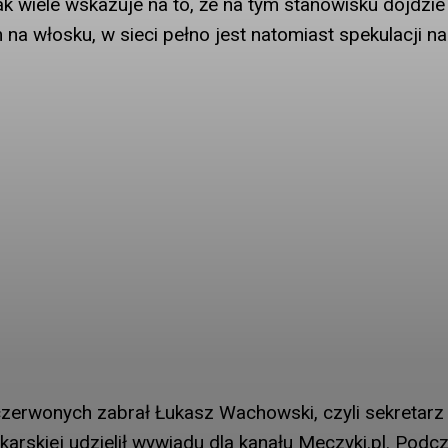
k wiele wskazuje na to, że na tym stanowisku dojdzie
a włosku, w sieci pełno jest natomiast spekulacji na
czerwonych zabrał Łukasz Wachowski, czyli sekretarz
łkarskiej udzielił wywiadu dla kanału Meczyki.pl. Podc