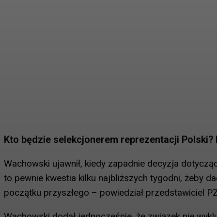
Kto będzie selekcjonerem reprezentacji Polski?
Wachowski ujawnił, kiedy zapadnie decyzja dotycząca
to pewnie kwestia kilku najbliższych tygodni, żeby d
początku przyszłego – powiedział przedstawiciel P
Wachowski dodał jednocześnie, że związek nie wykl