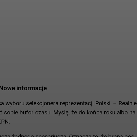
 Nowe informacje
 wyboru selekcjonera reprezentacji Polski. – Realnie
ać sobie bufor czasu. Myślę, że do końca roku albo na
ZPN.
ucza żadnego scenariusza. Oznacza to, że brana pod