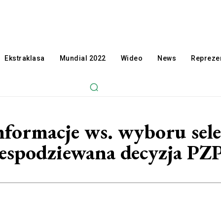
Ekstraklasa
Mundial 2022
Wideo
News
Reprezen
informacje ws. wyboru sel
espodziewana decyzja P