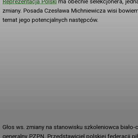
Reprezentacja Polski
ma obecnie selekcjonera, jedna
zmiany. Posada Czesława Michniewicza wisi bowiem n
temat jego potencjalnych następców.
Głos ws. zmiany na stanowisku szkoleniowca biało-
generalny PZPN. Przedstawiciel polskiej federacji pi