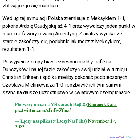
zbliżającego się mundialu.
Według tej symulacji Polska zremisuje z Meksykiem 1-1,
pokona Arabię Saudyjską aż 4-1 oraz wywalczy jeden punkt w
starciu z faworyzowaną Argentyną. Z analizy wynika, że
starcie zakończy się, podobnie jak mecz z Meksykiem,
rezultatem 1-1.
Po wyjściu z grupy biało-czerwoni mieliby trafić na
Duńczyków i na tej fazie zakończyć swój udział w turnieju.
Christian Eriksen i spółka mieliby pokonać podpieczonych
Czesława Michniewicza 1-0 i pozbawić ich tym samym
szans na dalsze uczestnictwo w światowym czempionacie.
Pierwszy mecz na MŚ coraz bliżej! ⏳
#KierunekKatar
pic.twitter.com/zLnBvZfmz3
— Łączy nas piłka (@LaczyNasPilka)
November 17,
2022