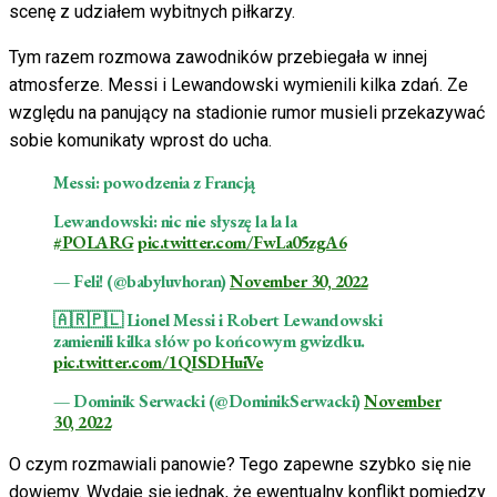
scenę z udziałem wybitnych piłkarzy.
Tym razem rozmowa zawodników przebiegała w innej
atmosferze. Messi i Lewandowski wymienili kilka zdań. Ze
względu na panujący na stadionie rumor musieli przekazywać
sobie komunikaty wprost do ucha.
Messi: powodzenia z Francją
Lewandowski: nic nie słyszę la la la
#POLARG
pic.twitter.com/FwLa05zgA6
— Feli! (@babyluvhoran)
November 30, 2022
🇦🇷🇵🇱 Lionel Messi i Robert Lewandowski
zamienili kilka słów po końcowym gwizdku.
pic.twitter.com/1QISDHuiVe
— Dominik Serwacki (@DominikSerwacki)
November
30, 2022
O czym rozmawiali panowie? Tego zapewne szybko się nie
dowiemy. Wydaje się jednak, że ewentualny konflikt pomiędzy