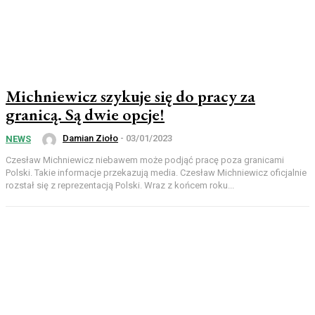
Michniewicz szykuje się do pracy za
granicą. Są dwie opcje!
Damian Zioło
-
03/01/2023
NEWS
Czesław Michniewicz niebawem może podjąć pracę poza granicami
Polski. Takie informacje przekazują media. Czesław Michniewicz oficjalnie
rozstał się z reprezentacją Polski. Wraz z końcem roku...