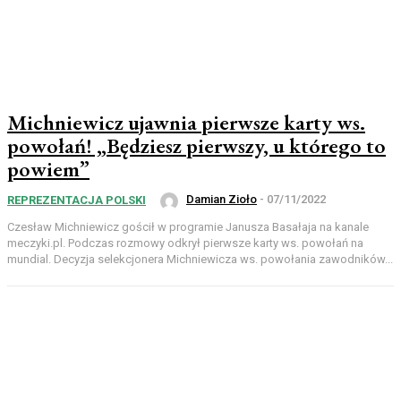
Michniewicz ujawnia pierwsze karty ws.
powołań! „Będziesz pierwszy, u którego to
powiem”
Damian Zioło
-
07/11/2022
REPREZENTACJA POLSKI
Czesław Michniewicz gościł w programie Janusza Basałaja na kanale
meczyki.pl. Podczas rozmowy odkrył pierwsze karty ws. powołań na
mundial. Decyzja selekcjonera Michniewicza ws. powołania zawodników...