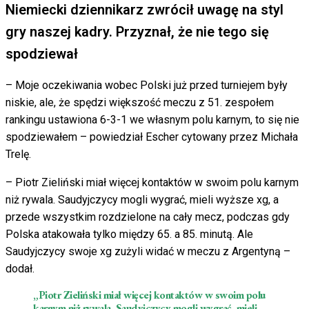
Niemiecki dziennikarz zwrócił uwagę na styl
gry naszej kadry. Przyznał, że nie tego się
spodziewał
–
Moje oczekiwania wobec Polski już przed turniejem były
niskie, ale, że spędzi większość meczu z 51. zespołem
rankingu ustawiona 6-3-1 we własnym polu karnym, to się nie
spodziewałem
– powiedział Escher cytowany przez Michała
Trelę.
–
Piotr Zieliński miał więcej kontaktów w swoim polu karnym
niż rywala. Saudyjczycy mogli wygrać, mieli wyższe xg, a
przede wszystkim rozdzielone na cały mecz, podczas gdy
Polska atakowała tylko między 65. a 85. minutą. Ale
Saudyjczycy swoje xg zużyli widać w meczu z Argentyną
–
dodał.
„Piotr Zieliński miał więcej kontaktów w swoim polu
karnym niż rywala. Saudyjczycy mogli wygrać, mieli