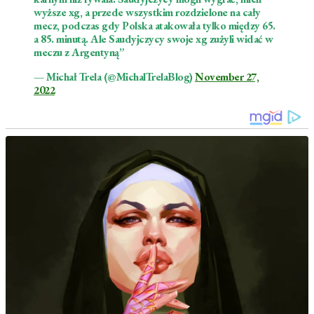
wyższe xg, a przede wszystkim rozdzielone na cały
mecz, podczas gdy Polska atakowała tylko między 65.
a 85. minutą. Ale Saudyjczycy swoje xg zużyli widać w
meczu z Argentyną”
— Michał Trela (@MichalTrelaBlog)
November 27,
2022