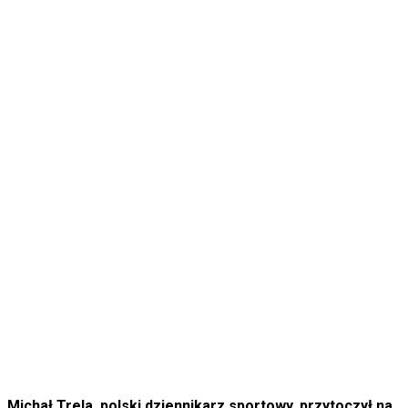
Michał Trela, polski dziennikarz sportowy, przytoczył na