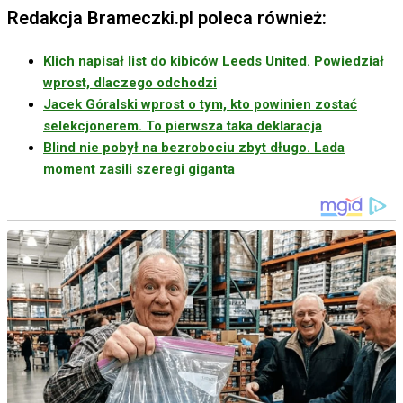
Redakcja Brameczki.pl poleca również:
Klich napisał list do kibiców Leeds United. Powiedział
wprost, dlaczego odchodzi
Jacek Góralski wprost o tym, kto powinien zostać
selekcjonerem. To pierwsza taka deklaracja
Blind nie pobył na bezrobociu zbyt długo. Lada
moment zasili szeregi giganta