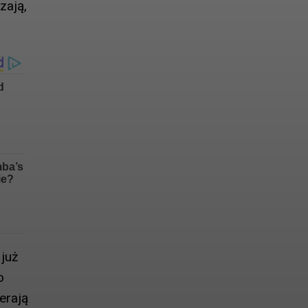
zają,
 już
o
erają