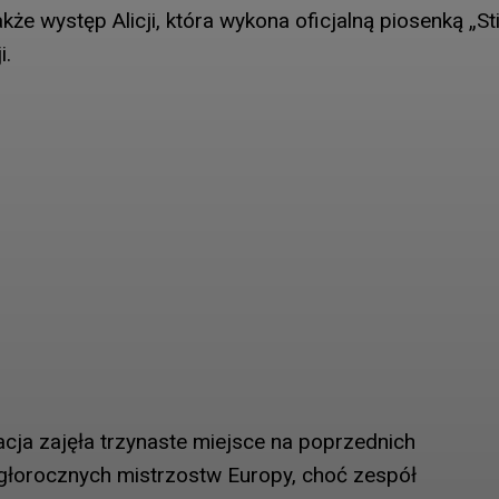
że występ Alicji, która wykona oficjalną piosenką „St
i.
tacja zajęła trzynaste miejsce na poprzednich
głorocznych mistrzostw Europy, choć zespół