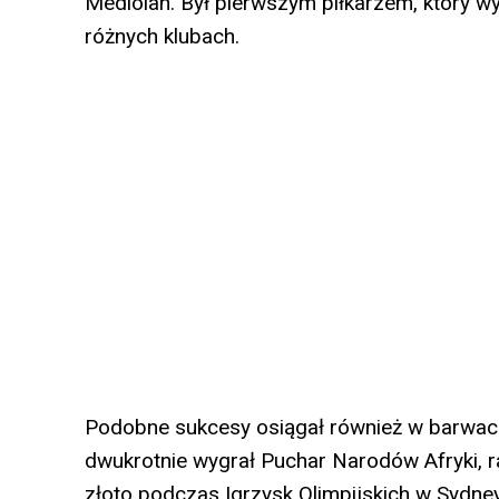
Mediolan. Był pierwszym piłkarzem, który w
różnych klubach.
Podobne sukcesy osiągał również w barwach
dwukrotnie wygrał Puchar Narodów Afryki, r
złoto podczas Igrzysk Olimpijskich w Sydney