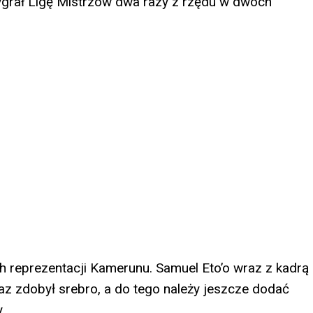
ygrał Ligę Mistrzów dwa razy z rzędu w dwóch
 reprezentacji Kamerunu. Samuel Eto’o wraz z kadrą
az zdobył srebro, a do tego należy jeszcze dodać
.