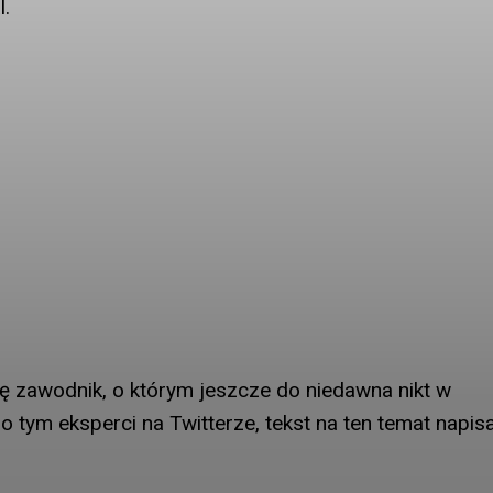
l.
ę zawodnik, o którym jeszcze do niedawna nikt w
 o tym eksperci na Twitterze, tekst na ten temat napisa