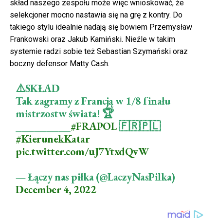
skład naszego zespołu może więc wnioskować, że
selekcjoner mocno nastawia się na grę z kontry. Do
takiego stylu idealnie nadają się bowiem Przemysław
Frankowski oraz Jakub Kamiński. Nieźle w takim
systemie radzi sobie też Sebastian Szymański oraz
boczny defensor Matty Cash.
⚠️SKŁAD
Tak zagramy z Francją w 1/8 finału
mistrzostw świata! 🏆
_________
#FRAPOL
🇫🇷🇵🇱
#KierunekKatar
pic.twitter.com/uJ7YtxdQvW
— Łączy nas piłka (@LaczyNasPilka)
December 4, 2022