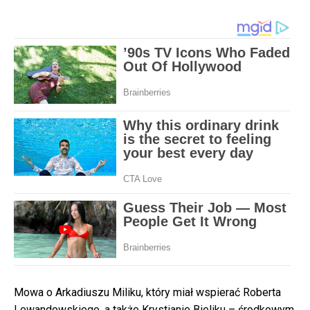
Mowa o Arkadiuszu Miliku, który miał wspierać Roberta
Lewandowskiego, a także Krystianie Bieliku – środkowym