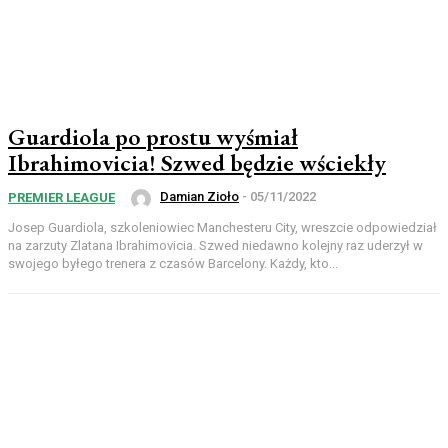
Guardiola po prostu wyśmiał
Ibrahimovicia! Szwed będzie wściekły
Damian Zioło
-
05/11/2022
PREMIER LEAGUE
Josep Guardiola, szkoleniowiec Manchesteru City, wreszcie odpowiedział
na zarzuty Zlatana Ibrahimovicia. Szwed niedawno kolejny raz uderzył w
swojego byłego trenera z czasów Barcelony. Każdy, kto...