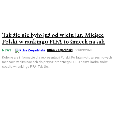
Tak źle nie było już od wielu lat. Miejsce
Polski w rankingu FIFA to śmiech na sali
Kuba Zegarliński
-
21/09/2023
NEWS
Kolejne złe informacje dla reprezentacji Polski. Po fatalnych, wrześniowych
meczach w eliminacjach do przyszłorocznego EURO nasza kadra znów
spadła w rankingu FIFA. Tak źle...