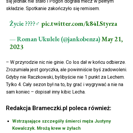
się jednak nie stało i Pogoń dograła mecz w pełnym
składzie. Spotkanie zakończyło się remisem.
Życie ????‍♂️
pic.twitter.com/k84LStyrza
— Roman Ukulele (@jankobenza)
May 21,
2023
– W przyrodzie nic nie ginie. Co los dał w końcu odbierze.
Zrozumiała jest goryczka, ale powinniście byś zadowoleni.
Gdyby nie Raczkowski, bylibyście nie 1 punkt za Lechem.
Tylko 4. Cały sezon był na to, by grać i wygrywać a nie na
sam koniec – dopisał inny kibic Lecha.
Redakcja Brameczki.pl poleca również:
Wstrząsające szczegóły śmierci męża Justyny
Kowalczyk. Mrożą krew w żyłach