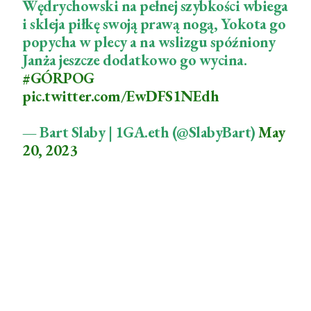
Wędrychowski na pełnej szybkości wbiega
i skleja piłkę swoją prawą nogą, Yokota go
popycha w plecy a na wslizgu spóźniony
Janża jeszcze dodatkowo go wycina.
#GÓRPOG
pic.twitter.com/EwDFS1NEdh
— Bart Slaby | 1GA.eth (@SlabyBart)
May
20, 2023