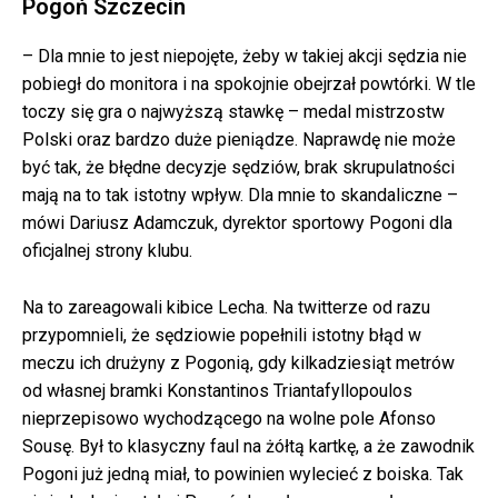
Pogoń Szczecin
– Dla mnie to jest niepojęte, żeby w takiej akcji sędzia nie
pobiegł do monitora i na spokojnie obejrzał powtórki. W tle
toczy się gra o najwyższą stawkę – medal mistrzostw
Polski oraz bardzo duże pieniądze. Naprawdę nie może
być tak, że błędne decyzje sędziów, brak skrupulatności
mają na to tak istotny wpływ. Dla mnie to skandaliczne –
mówi Dariusz Adamczuk, dyrektor sportowy Pogoni dla
oficjalnej strony klubu.
Na to zareagowali kibice Lecha. Na twitterze od razu
przypomnieli, że sędziowie popełnili istotny błąd w
meczu ich drużyny z Pogonią, gdy kilkadziesiąt metrów
od własnej bramki Konstantinos Triantafyllopoulos
nieprzepisowo wychodzącego na wolne pole Afonso
Sousę. Był to klasyczny faul na żółtą kartkę, a że zawodnik
Pogoni już jedną miał, to powinien wylecieć z boiska. Tak