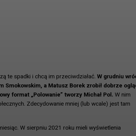
zą te spadki i chcą im przeciwdziałać.
W grudniu wróc
m Smokowskim, a Matusz Borek zrobił dobrze ogl
wy format „Polowanie” tworzy Michał Pol.
W nim
ecznych. Zdecydowanie mniej (lub wcale) jest tam
miesiąc. W sierpniu 2021 roku mieli wyświetlenia