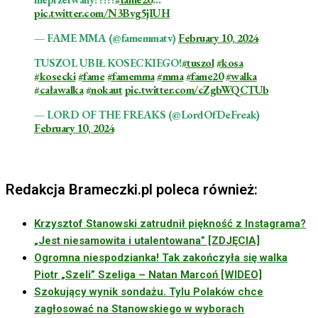
pic.twitter.com/N3Bvg5jIUH
— FAME MMA (@famemmatv)
February 10, 2024
TUSZOL UBIŁ KOSECKIEGO!
#tuszol
#kosa
#kosecki
#fame
#famemma
#mma
#fame20
#walka
#caławalka
#nokaut
pic.twitter.com/cZgbWQCTUb
— LORD OF THE FREAKS (@LordOfDeFreak)
February 10, 2024
Redakcja Brameczki.pl poleca również:
Krzysztof Stanowski zatrudnił piękność z Instagrama?
„Jest niesamowita i utalentowana” [ZDJĘCIA]
Ogromna niespodzianka! Tak zakończyła się walka
Piotr „Szeli” Szeliga – Natan Marcoń [WIDEO]
Szokujący wynik sondażu. Tylu Polaków chce
zagłosować na Stanowskiego w wyborach