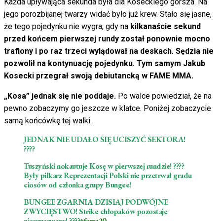
Każda upływająca sekunda była dla Koseckiego gorsza. Na
jego porozbijanej twarzy widać było już krew. Stało się jasne,
że tego pojedynku nie wygra, gdy na
kilkanaście sekund
przed końcem pierwszej rundy został ponownie mocno
trafiony i po raz trzeci wylądował na deskach. Sędzia nie
pozwolił na kontynuację pojedynku. Tym samym Jakub
Kosecki przegrał swoją debiutancką w FAME MMA.
„Kosa” jednak się nie poddaje.
Po walce powiedział, że na
pewno zobaczymy go jeszcze w klatce. Poniżej zobaczycie
samą końcówkę tej walki.
JEDNAK NIE UDAŁO SIĘ UCISZYĆ SEKTORA!
????
Tuszyński nokautuje Kosę w pierwszej rundzie! ????
Były piłkarz Reprezentacji Polski nie przetrwał gradu
ciosów od członka grupy Bungee!
BUNGEE ZGARNIA DZISIAJ PODWÓJNE
ZWYCIĘSTWO! Strike chłopaków pozostaje
nieprzerwany! ????
#fame20
…