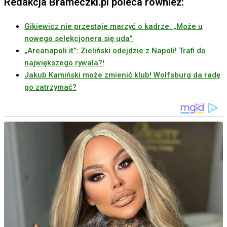
Redakcja Brameczki.pl poleca również:
Gikiewicz nie przestaje marzyć o kadrze. „Może u
nowego selekcjonera się uda”
„Areanapoli.it”: Zieliński odejdzie z Napoli! Trafi do
największego rywala?!
Jakub Kamiński może zmienić klub! Wolfsburg da radę
go zatrzymać?