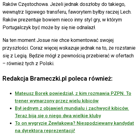
Raków Częstochowa. Jeżeli jednak doszłoby do takiego,
wewnątrz ligowego transferu, faworytem byłby raczej Lech.
Raków prezentuje bowiem nieco inny styl gry, w którym
Portugalczyk być może by się nie odnalazł.
Na ten moment Josue nie chce komentować swojej
przyszłości. Coraz więcej wskazuje jednak na to, że rozstanie
się z Legią. Będzie mógł z pewnością przebierać w ofertach
– również tych z Polski.
Redakcja Brameczki.pl poleca również:
Mateusz Borek powiedział, z kim rozmawia PZPN. To
trener wymarzony przez wielu kibiców
Był jednym z objawień mundialu i zachwycił kibiców.
Teraz biją się o niego dwa wielkie kluby
To on wygryzie Żewłakowa? Niespodziewany kandydat
na dyrektora reprezentacji!