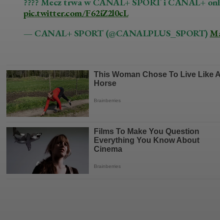
???? Mecz trwa w CANAL+ SPORT i CANAL+ onl
pic.twitter.com/F62iZ2l0cL
— CANAL+ SPORT (@CANALPLUS_SPORT)
Ma