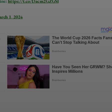
ine:
https://t.co/Dacm2GZGSl
rch 1, 2024