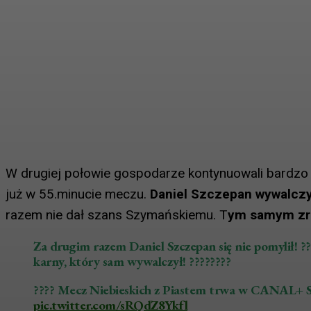
W drugiej połowie gospodarze kontynuowali bardzo d
już w 55.minucie meczu.
Daniel Szczepan wywalczy
razem nie dał szans Szymańskiemu. T
ym samym zro
Za drugim razem Daniel Szczepan się nie pomylił! ?
karny, który sam wywalczył! ????????
???? Mecz Niebieskich z Piastem trwa w CANAL+
pic.twitter.com/sRQdZ8Ykfl