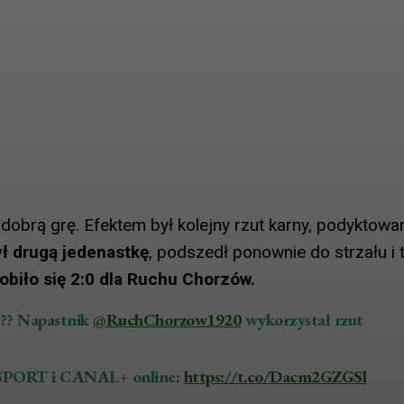
obrą grę. Efektem był kolejny rzut karny, podyktowa
ł drugą jedenastkę
, podszedł ponownie do strzału i
biło się 2:0 dla Ruchu Chorzów.
??? Napastnik
@RuchChorzow1920
wykorzystał rzut
 SPORT i CANAL+ online:
https://t.co/Dacm2GZGSl