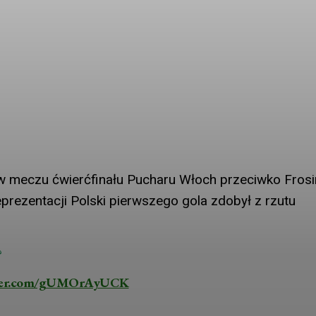
k w meczu ćwierćfinału Pucharu Włoch przeciwko Fros
eprezentacji Polski pierwszego gola zdobył z rzutu
?
tter.com/gUMOrAyUCK