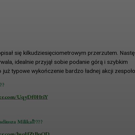
popisał się kilkudziesięciometrowym przerzutem. Nast
wala, idealnie przyjął sobie podanie górą i szybkim
o już typowe wykończenie bardzo ładnej akcji zespoło
??
ter.com/UqyDf0HtiY
adiusza Milika❗????
tter.com/hsqHZtBpOD