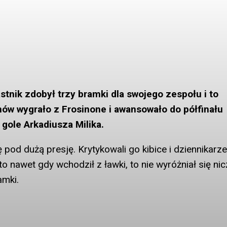
tnik zdobył trzy bramki dla swojego zespołu i to
ów wygrało z Frosinone i awansowało do półfinału
ole Arkadiusza Milika.
 pod dużą presję. Krytykowali go kibice i dziennikarze
o nawet gdy wchodził z ławki, to nie wyróżniał się ni
amki.