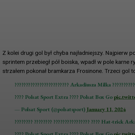
Z kolei drugi gol był chyba najładniejszy. Najpierw 
sprintem przebiegł pół boiska, wpadł w pole karne ry
strzałem pokonał bramkarza Frosinone. Trzeci gol t
???????????????????????? Arkadiusza Milka ??????????
???? Polsat Sport Extra ???? Polsat Box Go
pic.twit
— Polsat Sport (@polsatsport)
January 11, 2024
???????? ???????? ???????????????? ???? Hat-trick Ark
???? Polsat Sport Extra ???? Polsat Box Go
pic.twi